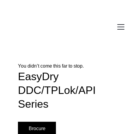
You didn’t come this far to stop. 
EasyDry 
DDC/TPLok/API 
Series
Brocure