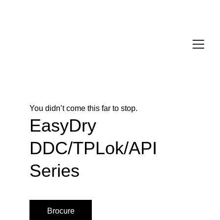
You didn’t come this far to stop. 
EasyDry 
DDC/TPLok/API 
Series
Brocure